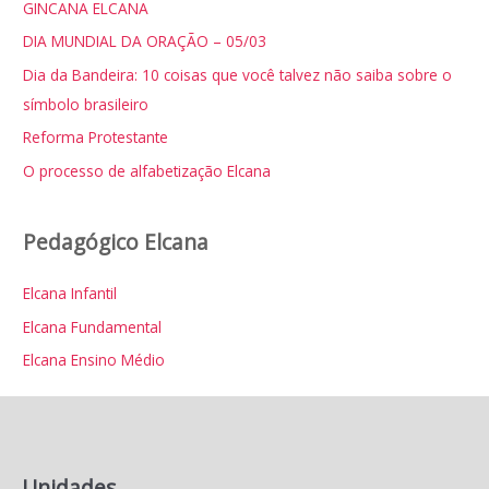
i
GINCANA ELCANA
s
DIA MUNDIAL DA ORAÇÃO – 05/03
a
Dia da Bandeira: 10 coisas que você talvez não saiba sobre o
r
símbolo brasileiro
p
Reforma Protestante
o
O processo de alfabetização Elcana
r
:
Pedagógico Elcana
Elcana Infantil
Elcana Fundamental
Elcana Ensino Médio
Unidades