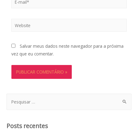
mail*
Website
Salvar meus dados neste navegador para a próxima
vez que eu comentar.
P
e
s
q
Posts recentes
u