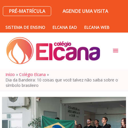
PRÉ-MATRÍCULA
AGENDE UMA VISITA
SISTEMA DE ENSINO
ELCANA EAD
ELCANA WEB
MEN
PRIN
Início
Colégio Elcana
Dia da Bandeira: 10 coisas que você talvez não saiba sobre o
símbolo brasileiro