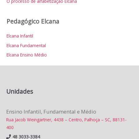
O processo de alfabetização Elcana
r
:
Pedagógico Elcana
Elcana Infantil
Elcana Fundamental
Elcana Ensino Médio
Unidades
Ensino Infantil, Fundamental e Médio
Rua Jacob Weingartner, 4438 – Centro, Palhoça – SC, 88131-
400
48 3033-3384