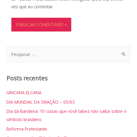
vez que eu comentar.
P
e
s
q
Posts recentes
u
i
GINCANA ELCANA
s
DIA MUNDIAL DA ORAÇÃO – 05/03
a
Dia da Bandeira: 10 coisas que você talvez não saiba sobre o
r
símbolo brasileiro
p
Reforma Protestante
o